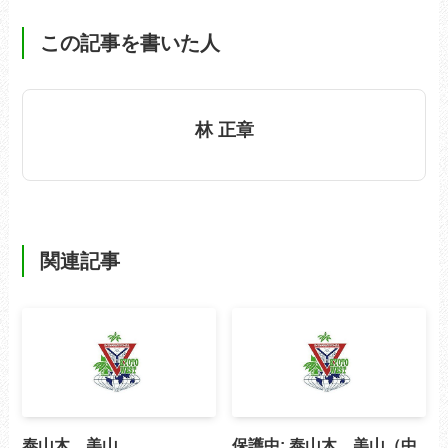
この記事を書いた人
林 正章
関連記事
泰山木 美山
保護中: 泰山木 美山（中