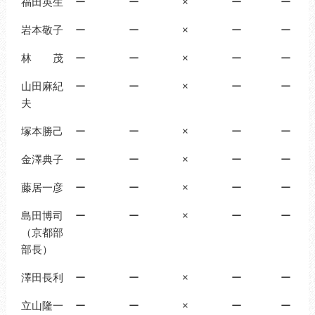
福田英生
ー
ー
×
ー
ー
岩本敬子
ー
ー
×
ー
ー
林 茂
ー
ー
×
ー
ー
山田麻紀
ー
ー
×
ー
ー
夫
塚本勝己
ー
ー
×
ー
ー
金澤典子
ー
ー
×
ー
ー
藤居一彦
ー
ー
×
ー
ー
島田博司
ー
ー
×
ー
ー
（京都部
部長）
澤田長利
ー
ー
×
ー
ー
立山隆一
ー
ー
×
ー
ー