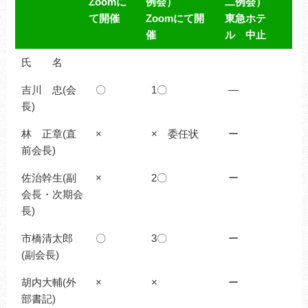
Zoomに
例会）
二例会）
て開催
Zoomにて開
東急ホテ
催
ル 中止
5/7(木)
5/14(木）
5/28(木)
氏 名
三役会
役員会（第一
Yサ例会（第
吉川 忠(会
Zoomに
〇
例会）
1〇
二例会）
―
長)
て開催
Zoomにて開
東急ホテ
催
ル 中止
林 正章(直
×
× 委任状
ー
前会長)
佐治幹生(副
×
2〇
ー
会長・次期会
長)
市橋清太郎
〇
3〇
ー
(副会長)
胡内大輔(外
×
×
ー
部書記)