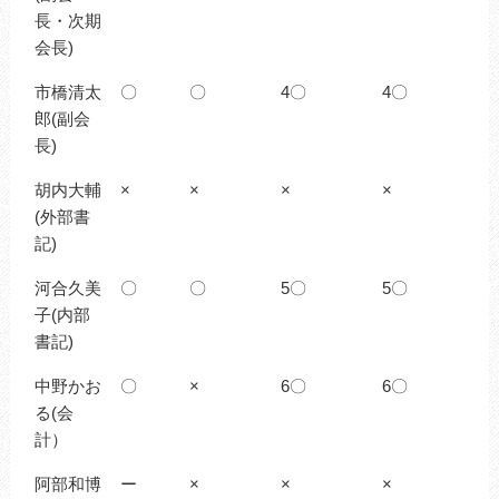
長・次期
会長)
市橋清太
〇
〇
4〇
4〇
郎(副会
長)
胡内大輔
×
×
×
×
(外部書
記)
河合久美
〇
〇
5〇
5〇
子(内部
書記)
中野かお
〇
×
6〇
6〇
る(会
計）
阿部和博
ー
×
×
×