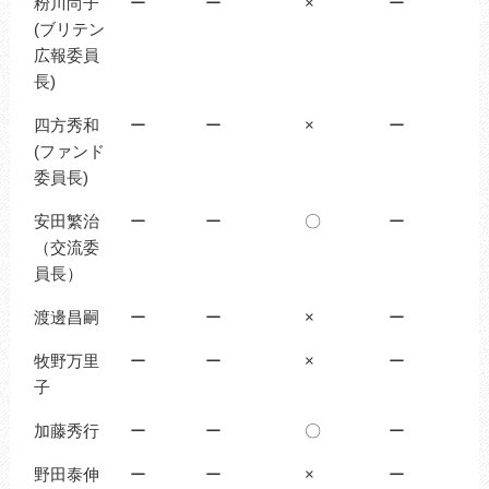
粉川尚子
ー
ー
×
ー
(ブリテン
広報委員
長)
四方秀和
ー
ー
×
ー
(ファンド
委員長)
安田繁治
ー
ー
〇
ー
（交流委
員長）
渡邊昌嗣
ー
ー
×
ー
牧野万里
ー
ー
×
ー
子
加藤秀行
ー
ー
〇
ー
野田泰伸
ー
ー
×
ー