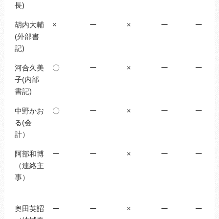
長)
胡内大輔
×
ー
×
ー
ー
(外部書
記)
河合久美
〇
ー
×
ー
ー
子(内部
書記)
中野かお
〇
ー
×
ー
ー
る(会
計）
阿部和博
ー
ー
×
ー
ー
（連絡主
事）
奥田英詔
ー
ー
×
ー
ー