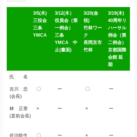
3/5(木)
3/12(木）
3/20(金
3/19(木)
三役会
役員会（第
祝)
40周年リ
三条
一例会）
竹林ワー
ハーサル
YMCA
三条
ク
例会（第
YMCA 中
長岡京市
二例会）
止(書面)
竹林
京都国際
会館 延
期
3/5(木)
3/12(木）
3/20(金
3/19(木)
氏 名
三役会
役員会
祝)
40周年リ
吉川 忠
三条
〇
（第一例
ー
竹林ワー
〇
ハーサル
ー
(会長)
YMCA
会）
ク
例会（第
三条
長岡京市
二例会）
林 正章
×
ー
×
ー
YMCA 中
竹林
京都国際
(直前会長)
止(書面)
会館 延
期
佐治幹生
〇
ー
×
ー