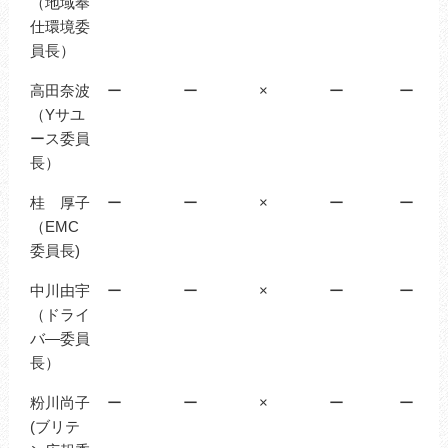
（地域奉
仕環境委
員長）
高田奈波
ー
ー
×
ー
ー
（Yサユ
ース委員
長）
桂 厚子
ー
ー
×
ー
ー
（EMC
委員長)
中川由宇
ー
ー
×
ー
ー
（ドライ
バ―委員
長）
粉川尚子
ー
ー
×
ー
ー
(ブリテ