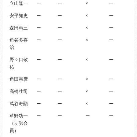
立山隆一
ー
ー
×
ー
安平知史
ー
ー
×
ー
森田惠三
ー
ー
×
ー
角谷多喜
ー
ー
×
ー
治
野々口敬
ー
ー
×
ー
祐
角田憲彦
ー
ー
×
ー
高橋壮司
ー
ー
×
ー
萬谷寿顯
ー
ー
×
ー
草野功一
ー
ー
ー
ー
（功労会
員）