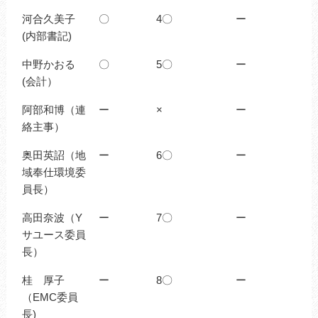
河合久美子
〇
4〇
ー
(内部書記)
中野かおる
〇
5〇
ー
(会計）
阿部和博（連
ー
×
ー
絡主事）
奥田英詔（地
ー
6〇
ー
域奉仕環境委
員長）
高田奈波（Y
ー
7〇
ー
サユース委員
長）
桂 厚子
ー
8〇
ー
（EMC委員
長)