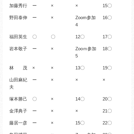
加藤秀行
ー
×
×
15〇
野田泰伸
ー
×
Zoom参加
16〇
4
福田英生
〇
〇
12〇
17〇
岩本敬子
ー
×
Zooｍ参加
18〇
5
林 茂
×
×
13〇
19〇
山田麻紀
ー
×
×
×
夫
塚本勝己
〇
×
14〇
20〇
金澤典子
ー
×
×
21〇
藤居一彦
ー
×
15〇
22〇