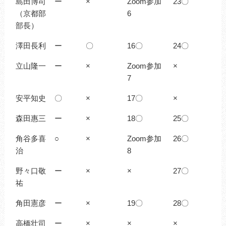
島田博司
ー
×
Zoom参加
23〇
（京都部
6
部長）
澤田長利
ー
〇
16〇
24〇
立山隆一
ー
×
Zoom参加
×
7
安平知史
〇
×
17〇
×
森田惠三
ー
×
18〇
25〇
角谷多喜
○
×
Zoom参加
26〇
治
8
野々口敬
ー
×
×
27〇
祐
角田憲彦
ー
×
19〇
28〇
高橋壮司
ー
×
×
×