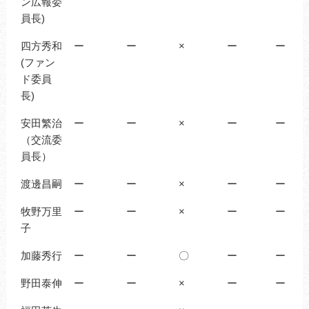
ン広報委
員長)
四方秀和
ー
ー
×
ー
ー
(ファン
ド委員
長)
安田繁治
ー
ー
×
ー
ー
（交流委
員長）
渡邊昌嗣
ー
ー
×
ー
ー
牧野万里
ー
ー
×
ー
ー
子
加藤秀行
ー
ー
〇
ー
ー
野田泰伸
ー
ー
×
ー
ー