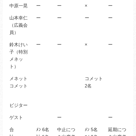
中原一晃
ー
ー
×
ー
山本幸仁
ー
ー
ー
ー
（広義会
員）
鈴木けい
ー
ー
×
ー
子（特別
メネッ
ト）
メネット
コメット
コメット
2名
ビジター
ゲスト
ー
ー
合
ﾒﾝ 6名
中止につ
ﾒﾝ 5名
延期につ