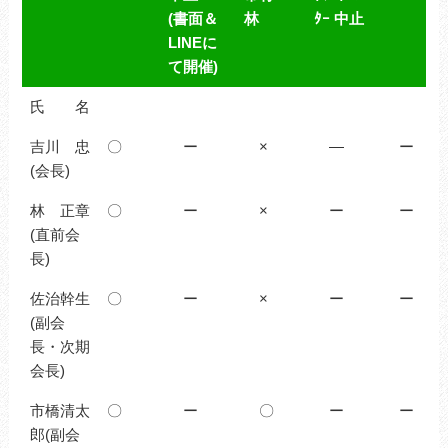
(書面＆
林
ﾀｰ 中止
LINEに
て開催)
4/2(木)
4/9(木）
4/18(土)
4/19(日)
4/23(木
氏 名
三役会
役員会
竹林ワ
リトセ
Yサ例
吉川 忠
三条
〇
（第一
ー
ーク
×
ン夜桜
―
会（第
ー
(会長)
YMCA
例会）
自由参
フェス
二例
開催
三条
加
タ
会）
林 正章
〇
ー
×
ー
ー
YMCA
長岡京
YMCAﾘ
東急ホ
(直前会
中止
市竹
ﾄﾘｰﾄｾﾝ
テル 
長)
(書面＆
林
ﾀｰ 中止
期
LINEに
佐治幹生
〇
ー
×
ー
ー
て開催)
(副会
長・次期
会長)
市橋清太
〇
ー
〇
ー
ー
郎(副会