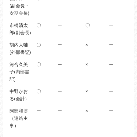
(副会長・
次期会長)
市橋清太
〇
ー
〇
ー
郎(副会長)
胡内大輔
〇
ー
×
ー
(外部書記)
河合久美
〇
ー
×
ー
子(内部書
記)
中野かお
〇
ー
×
ー
る(会計）
阿部和博
ー
ー
×
ー
（連絡主
事）