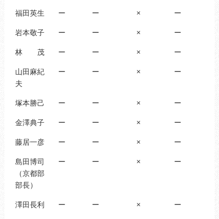
福田英生
ー
ー
×
ー
岩本敬子
ー
ー
×
ー
林 茂
ー
ー
×
ー
山田麻紀
ー
ー
×
ー
夫
塚本勝己
ー
ー
×
ー
金澤典子
ー
ー
×
ー
藤居一彦
ー
ー
×
ー
島田博司
ー
ー
×
ー
（京都部
部長）
澤田長利
ー
ー
×
ー