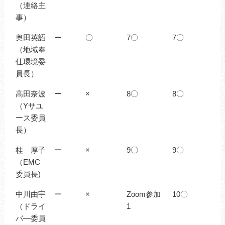
（連絡主
事）
奥田英詔
ー
〇
7〇
7〇
（地域奉
仕環境委
員長）
高田奈波
ー
×
8〇
8〇
（Yサユ
ース委員
長）
桂 厚子
ー
×
9〇
9〇
（EMC
委員長)
中川由宇
ー
×
Zoom参加
10〇
（ドライ
1
バ―委員