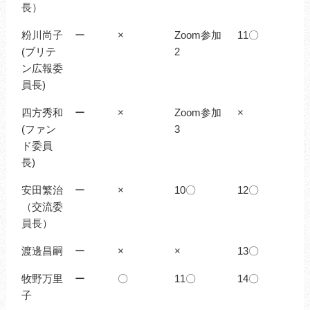
長）
粉川尚子
ー
×
Zoom参加
11〇
(ブリテ
2
ン広報委
員長)
四方秀和
ー
×
Zoom参加
×
(ファン
3
ド委員
長)
安田繁治
ー
×
10〇
12〇
（交流委
員長）
渡邊昌嗣
ー
×
×
13〇
牧野万里
ー
〇
11〇
14〇
子