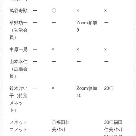
萬谷寿顯
ー
〇
×
×
草野功一
ー
ー
Zoom参加
ー
（功労会
9
員）
中原一晃
ー
×
×
×
山本幸仁
ー
ー
ー
ー
（広義会
員）
鈴木けい
ー
×
Zoom参加
29〇
子（特別
10
メネッ
ト）
メネット
〇福田仁
30〇福田
コメット
美ﾒﾈｯﾄ
仁美ﾒﾈｯﾄ