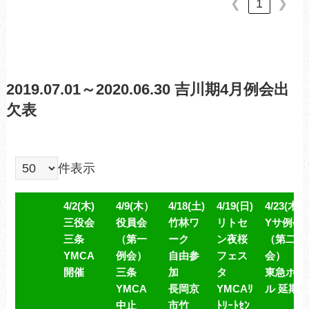
❮
1
❯
2019.07.01～2020.06.30 吉川期4月例会出
欠表
件表示
4/2(木)
4/9(木）
4/18(土)
4/19(日)
4/23(木)
三役会
役員会
竹林ワ
リトセ
Yサ例会
三条
（第一
ーク
ン夜桜
（第二例
YMCA
例会）
自由参
フェス
会）
開催
三条
加
タ
東急ホテ
YMCA
長岡京
YMCAﾘ
ル 延期
中止
市竹
ﾄﾘｰﾄｾﾝ