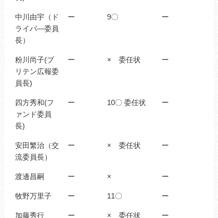
中川由宇（ド
ー
9〇
ー
ライバ―委員
長）
粉川尚子(ブ
ー
× 委任状
ー
リテン広報委
員長)
四方秀和(フ
ー
10〇 委任状
ー
ァンド委員
長)
安田繁治（交
ー
× 委任状
ー
流委員長）
渡邊昌嗣
ー
×
ー
牧野万里子
ー
11〇
ー
加藤秀行
ー
× 委任状
ー