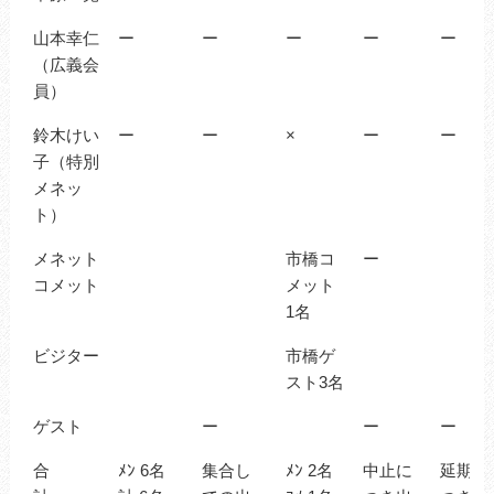
山本幸仁
ー
ー
ー
ー
ー
（広義会
員）
鈴木けい
ー
ー
×
ー
ー
子（特別
メネッ
ト）
メネット
市橋コ
ー
コメット
メット
1名
ビジター
市橋ゲ
スト3名
ゲスト
ー
ー
ー
合
ﾒﾝ 6名
集合し
ﾒﾝ 2名
中止に
延期に