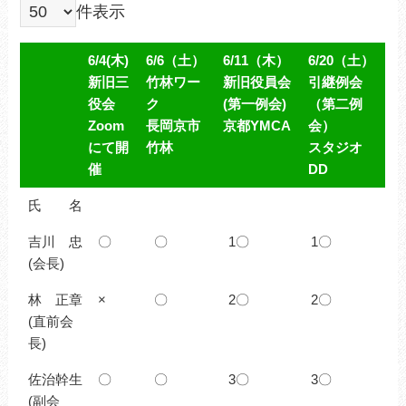
件表示
6/4(木)
6/6（土）
6/11（木）
6/20（土）
新旧三
竹林ワー
新旧役員会
引継例会
役会
ク
(第一例会)
（第二例
Zoom
長岡京市
京都YMCA
会）
にて開
竹林
スタジオ
催
DD
6/4(木)
6/6（土）
6/11（木）
6/20（土）
氏 名
新旧三
竹林ワー
新旧役員
引継例会
吉川 忠
役会
〇
ク
〇
会(第一例
1〇
（第二例
1〇
(会長)
Zoom
長岡京市
会)
会）
にて開
竹林
京都
スタジオ
林 正章
×
〇
2〇
2〇
催
YMCA
DD
(直前会
長)
佐治幹生
〇
〇
3〇
3〇
(副会