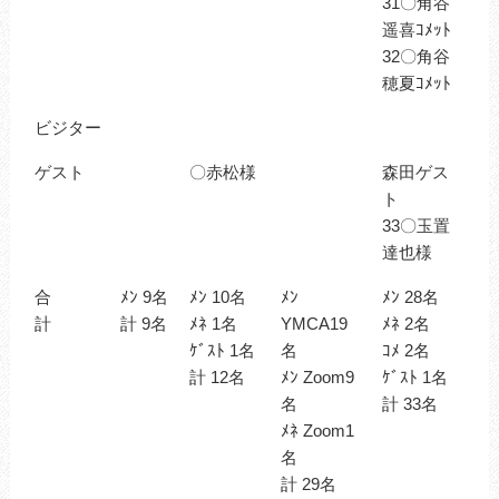
31〇角谷
遥喜ｺﾒｯﾄ
32〇角谷
穂夏ｺﾒｯﾄ
ビジター
ゲスト
〇赤松様
森田ゲス
ト
33〇玉置
達也様
合
ﾒﾝ 9名
ﾒﾝ 10名
ﾒﾝ
ﾒﾝ 28名
計
計 9名
ﾒﾈ 1名
YMCA19
ﾒﾈ 2名
ｹﾞｽﾄ 1名
名
ｺﾒ 2名
計 12名
ﾒﾝ Zoom9
ｹﾞｽﾄ 1名
名
計 33名
ﾒﾈ Zoom1
名
計 29名