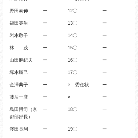
野田泰伸
ー
12〇
ー
福田英生
ー
13〇
ー
岩本敬子
ー
14〇
ー
林 茂
ー
15〇
ー
山田麻紀夫
ー
16〇
ー
塚本勝己
ー
17〇
ー
金澤典子
ー
× 委任状
ー
藤居一彦
ー
×
ー
島田博司（京
ー
18〇
ー
都部部長）
澤田長利
ー
19〇
ー