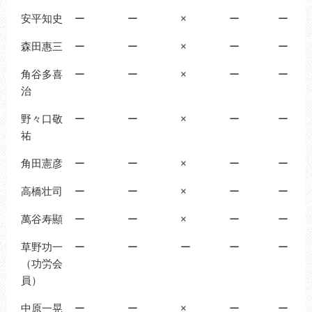
安平知史
ー
ー
×
ー
ー
森田惠三
ー
ー
×
ー
ー
角谷多喜
ー
ー
×
ー
ー
治
野々口敬
ー
ー
×
ー
ー
祐
角田憲彦
ー
ー
×
ー
ー
高橋壮司
ー
ー
×
ー
ー
萬谷寿顯
ー
ー
×
ー
ー
草野功一
ー
ー
ー
ー
ー
（功労会
員）
中原一晃
ー
ー
×
ー
ー