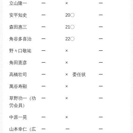
立山隆一
ー
×
ー
安平知史
ー
20〇
ー
森田惠三
ー
21〇
ー
角谷多喜治
ー
22〇
ー
野々口敬祐
ー
×
ー
角田憲彦
ー
×
ー
高橋壮司
ー
× 委任状
ー
萬谷寿顯
ー
×
ー
草野功一（功
ー
×
ー
労会員）
中原一晃
ー
×
ー
山本幸仁（広
ー
ー
ー