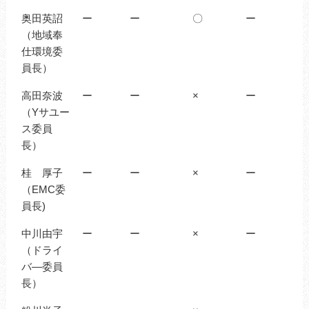
奥田英詔
ー
ー
〇
ー
（地域奉
仕環境委
員長）
高田奈波
ー
ー
×
ー
（Yサユー
ス委員
長）
桂 厚子
ー
ー
×
ー
（EMC委
員長)
中川由宇
ー
ー
×
ー
（ドライ
バ―委員
長）