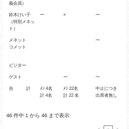
義会員）
鈴木けい子
ー
×
ー
（特別メネッ
ト）
メネット
ー
コメット
ビジター
ゲスト
ー
ー
合 計
ﾒﾝ 4名
ﾒﾝ 22名
中止につき
計 4名
計 22 名
出席者無し
46 件中 1 から 46 まで表示