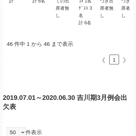
計
計 6名
ての出
ｺﾒ 1名
つき出
つき出
席者無
ｹﾞｽﾄ 3
席者無
席者無
し
名
し
し
計 6名
46 件中 1 から 46 まで表示
❮
1
❯
2019.07.01～2020.06.30 吉川期3月例会出
欠表
件表示