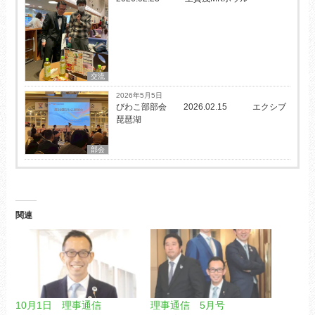
交流
2026年5月5日
びわこ部部会 2026.02.15 エクシブ
琵琶湖
部会
関連
10月1日 理事通信
理事通信 5月号