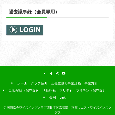
過去議事録（会員専用）
ホーム
クラブ紹介
会長主題と事業計画
事業方針
活動記録（保存版）
活動記録
ブリテン
ブリテン（保存版）
会則
Link
©
国際協会ワイズメンズクラブ西日本区京都部 京都ウエストワイズメンズク
ラブ.