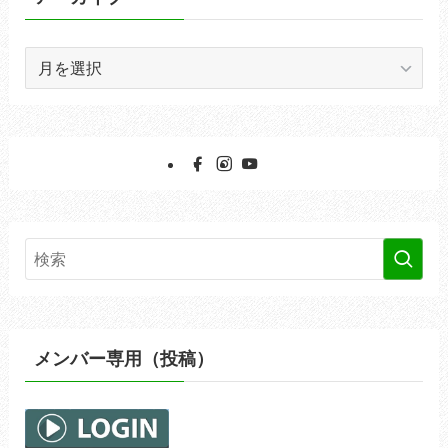
ア
ー
カ
イ
ブ
メンバー専用（投稿）