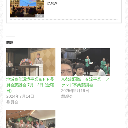
琵琶湖
部会
関連
地域奉仕環境事業＆ＰＲ委
京都部国際・交流事業 フ
員会懇談会 7月 12日 (金曜
ァンド事業懇談会
日)
2025年9月19日
2024年7月14日
懇親会
委員会