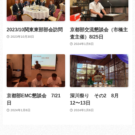
2023/10関東東部部会訪問
京都部交流懇談会（市橋主
査主催）8/25日
2023年10月30日
2024年1月6日
京都部EMC懇談会 7/21
深川祭り その2 8月
日
12〜13日
2024年1月6日
2024年1月6日