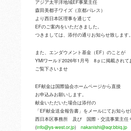
アジア太平洋地域EF事業主任
森田美都子ワイズ（京都パレス）
より西日本区理事を通じて
EFのご案内をいただきました。
つきましては、添付の通りお知らせ致します
また、エンダウメント基金（EF）のことが
YMIワールド2026年1月号 8ｐに掲載され
ご覧下さいませ
EF献金は国際協会ホームページから直接
お申込みお願いします。
献金いただいた場合は添付の
「EF献金送金報告書」をメールにてお知らせ
西日本区事務所 及び 国際・交流事業主任
(
info@ys-west.or.jp
)
nakanishi@aqr.bbiq.jp