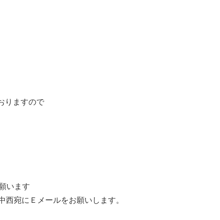
。
ておりますので
願います
 中西宛にＥメールをお願いします。