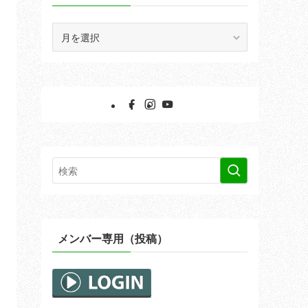
ア
ー
カ
イ
ブ
メンバー専用（投稿）