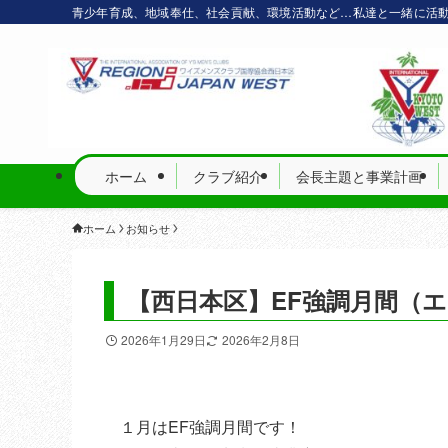
青少年育成、地域奉仕、社会貢献、環境活動など…私達と一緒に活
ホーム
クラブ紹介
会長主題と事業計画
ホーム
お知らせ
【西日本区】EF強調月間（
2026年1月29日
2026年2月8日
１月はEF強調月間です！