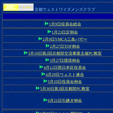
京都ウェストワイズメンズクラブ
1月9日役員会総会
1月23日定例会
2月9日YMCA三条バザー
2月27日TOF例会
3月19日第2回京都部交流事業主催PC教室
3月27日環境例会
4月12日西日本区役員会
4月29日ウェスト連合
5月10日役員会例会
5月30日第3回京都部PC教室
6月21日引継ぎ例会