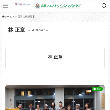
ホーム
林 正章の執筆記事
林 正章
– Author –
林 正章
例会