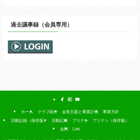
過去議事録（会員専用）
ホーム
クラブ紹介
会長主題と事業計画
事業方針
活動記録（保存版）
活動記録
ブリテン
ブリテン（保存版）
会則
Link