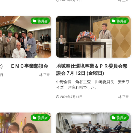
委員会
委員会
（金） ＥＭＣ事業懇談会
地域奉仕環境事業＆ＰＲ委員会懇
談会 7月 12日 (金曜日)
7日
林 正章
中野会長 角谷主査 川崎委員長 安田ワ
イズ お疲れ様でした。
2024年7月14日
林 正章
委員会
委員会