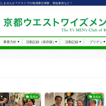
動しませんか？ゲストでの地域奉仕体験、例会参加など！
事業方針
活動記録（保存版）
活動記録
ブリテン
委員会
委員会