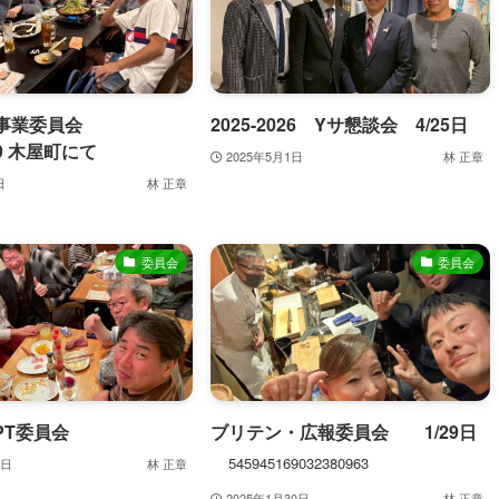
境事業委員会
2025-2026 Yサ懇談会 4/25日
.19 木屋町にて
2025年5月1日
林 正章
日
林 正章
委員会
委員会
 PT委員会
ブリテン・広報委員会 1/29日
545945169032380963
2日
林 正章
2025年1月30日
林 正章