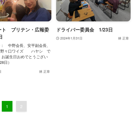
ート ブリテン・広報委
ドライバー委員会 1/23日
日
2024年1月31日
林 正章
者： 中野会長、安平副会長、
、野々口ワイズ ハヤシ で
 お誕生日おめでとうござい
28日）
日
林 正章
1
2