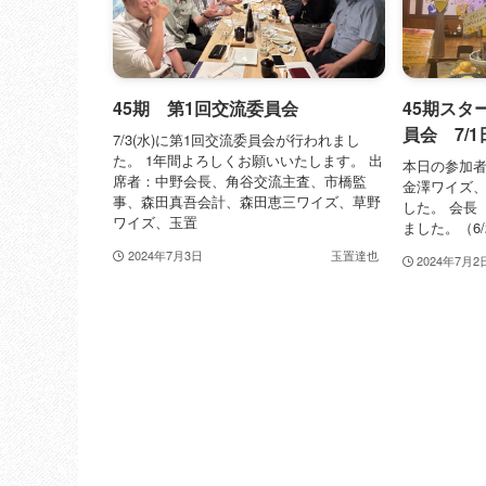
45期 第1回交流委員会
45期スタ
員会 7/1
7/3(水)に第1回交流委員会が行われまし
た。 1年間よろしくお願いいたします。 出
本日の参加
席者：中野会長、角谷交流主査、市橋監
金澤ワイズ
事、森田真吾会計、森田恵三ワイズ、草野
した。 会長
ワイズ、玉置
ました。（6/
2024年7月3日
玉置達也
2024年7月2