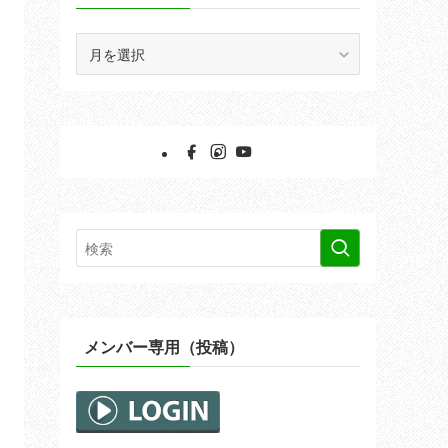
ア
ー
カ
イ
ブ
メンバー専用（投稿）