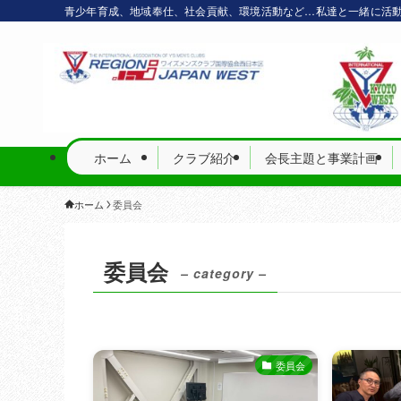
青少年育成、地域奉仕、社会貢献、環境活動など…私達と一緒に活
ホーム
クラブ紹介
会長主題と事業計画
ホーム
委員会
委員会
– category –
委員会