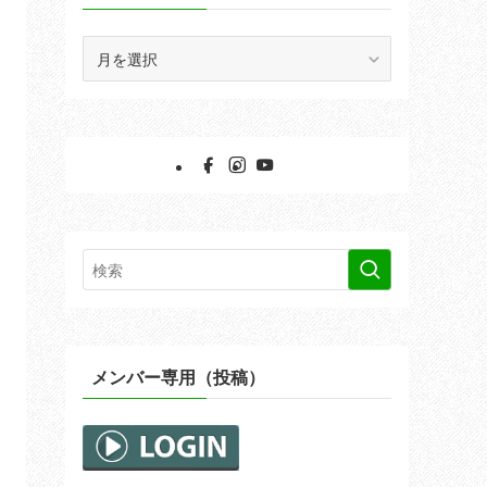
ア
ー
カ
イ
ブ
メンバー専用（投稿）