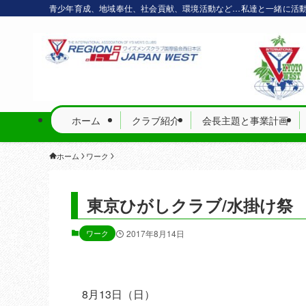
青少年育成、地域奉仕、社会貢献、環境活動など…私達と一緒に活
ホーム
クラブ紹介
会長主題と事業計画
ホーム
ワーク
東京ひがしクラブ/水掛け祭
ワーク
2017年8月14日
8月13日（日）