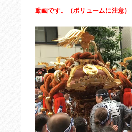
動画です。（ボリュームに注意）
動
画
プ
レ
ー
ヤ
ー