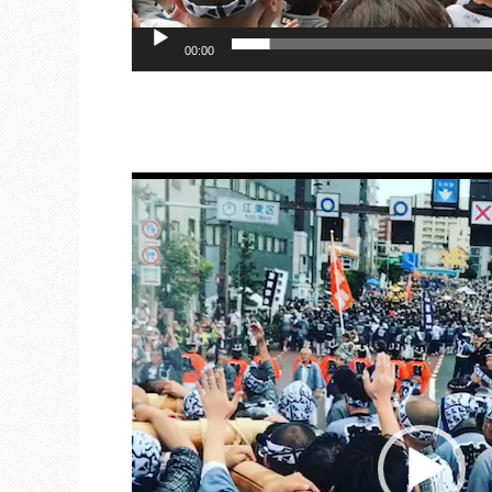
00:00
動
画
プ
レ
ー
ヤ
ー