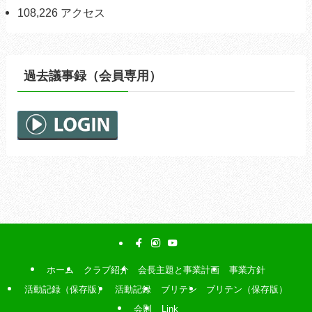
108,226 アクセス
過去議事録（会員専用）
ホーム
クラブ紹介
会長主題と事業計画
事業方針
活動記録（保存版）
活動記録
ブリテン
ブリテン（保存版）
会則
Link