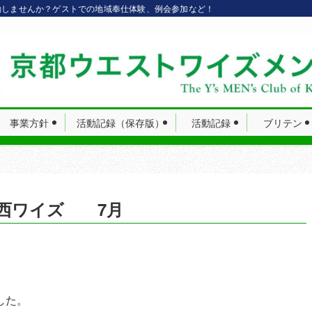
動しませんか？ゲストでの地域奉仕体験、例会参加など！
事業方針
活動記録（保存版）
活動記録
ブリテン
中西ワイズ 7月
した。