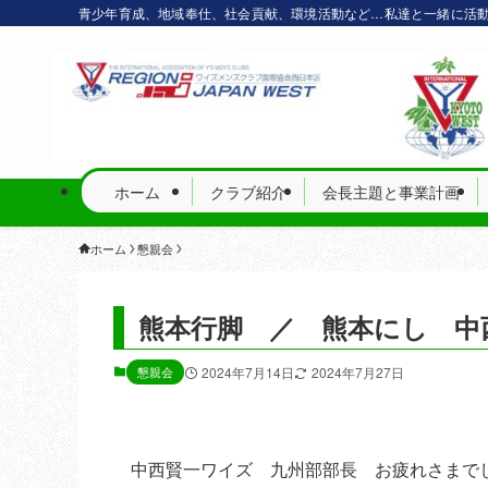
青少年育成、地域奉仕、社会貢献、環境活動など…私達と一緒に活
ホーム
クラブ紹介
会長主題と事業計画
ホーム
懇親会
熊本行脚 ／ 熊本にし 
懇親会
2024年7月14日
2024年7月27日
中西賢一ワイズ 九州部部長 お疲れさまで