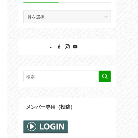
ア
ー
カ
イ
ブ
メンバー専用（投稿）