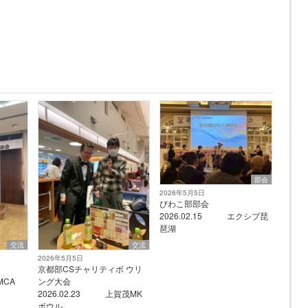
部会
2026年5月5日
びわこ部部会
2026.02.15 エクシブ琵
琶湖
交流
交流
2026年5月5日
会
京都部CSチャリティボ ウリ
MCA
ング大会
2026.02.23 上賀茂MK
ボウル