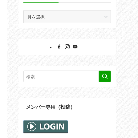
ア
ー
カ
イ
ブ
メンバー専用（投稿）