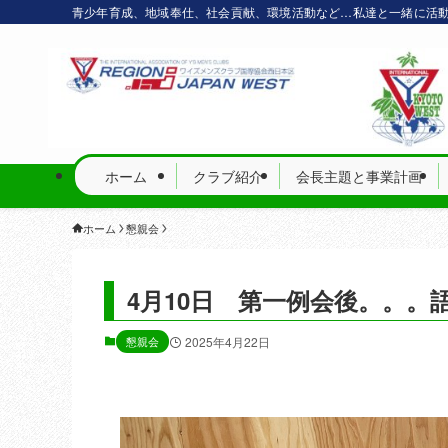
青少年育成、地域奉仕、社会貢献、環境活動など…私達と一緒に活
ホーム
クラブ紹介
会長主題と事業計画
ホーム
懇親会
4月10日 第一例会後。。。
懇親会
2025年4月22日