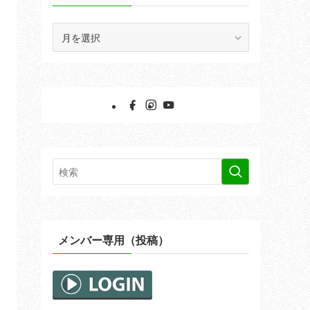
ア
ー
カ
イ
ブ
メンバー専用（投稿）