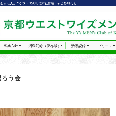
動しませんか？ゲストでの地域奉仕体験、例会参加など！
事業方針
活動記録（保存版）
活動記録
ブリテン
語ろう会