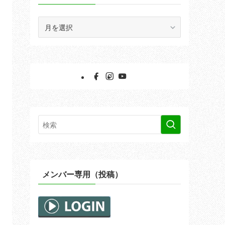
ア
ー
カ
イ
ブ
メンバー専用（投稿）