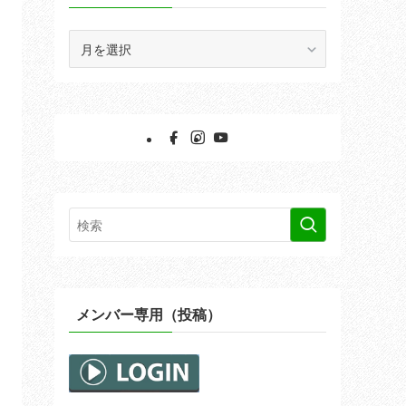
ア
ー
カ
イ
ブ
メンバー専用（投稿）