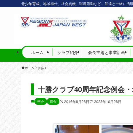
青少年育成、地域奉仕、社会貢献、環境活動など…私達と一緒に活
ホーム
クラブ紹介
会長主題と事業計画
ホーム
例会
十勝クラブ40周年記念例会・
例会
部会
2016年8月28日
2023年10月26日