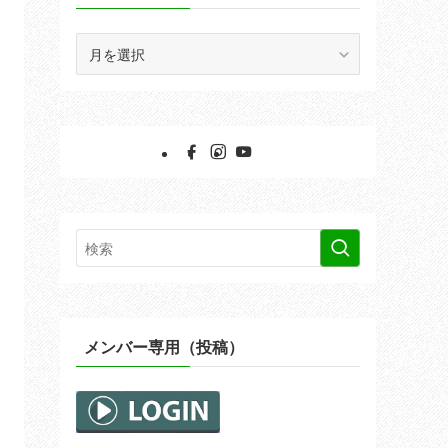
ア
ー
カ
イ
ブ
メンバー専用（投稿）