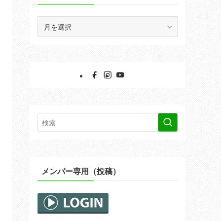
ア
ー
カ
イ
ブ
メンバー専用（投稿）