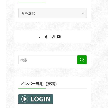
ア
ー
カ
イ
ブ
メンバー専用（投稿）