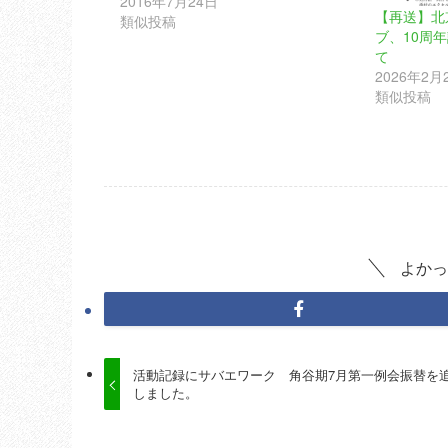
2016年7月24日
【再送】北
類似投稿
ブ、10周
て
2026年2月
類似投稿
よかっ
活動記録にサバエワーク 角谷期7月第一例会振替を
しました。