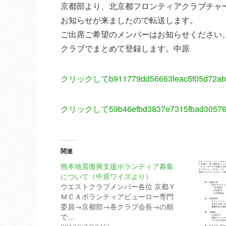
京都部より、北京都フロンティアクラブチャ
お知らせが来ましたので転送します。
ご出席ご希望のメンバーはお知らせください
クラブでまとめて登録します。中原
クリックしてb911779dd56663feac5f05d72a
クリックして59b46efbd3837e7315fbad3057
関連
熊本地震復興支援ボランティア募集
について（中原ワイズより）
ウエストクラブメンバー各位 京都Ｙ
ＭＣＡボランティアビューロー専門
委員→京都部→各クラブ会長→の順
で…