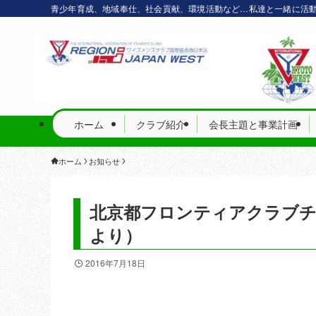
青少年育成、地域奉仕、社会貢献、環境活動など…私達と一緒に活
ホーム
クラブ紹介
会長主題と事業計画
ホーム
お知らせ
北京都フロンティアクラブチ
より）
2016年7月18日