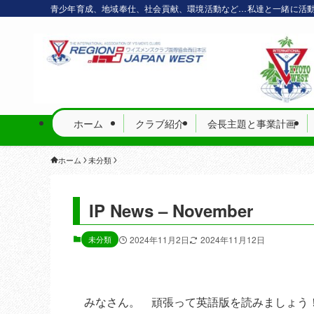
青少年育成、地域奉仕、社会貢献、環境活動など…私達と一緒に活
ホーム
クラブ紹介
会長主題と事業計画
ホーム
未分類
IP News – November
未分類
2024年11月2日
2024年11月12日
みなさん。 頑張って英語版を読みましょう