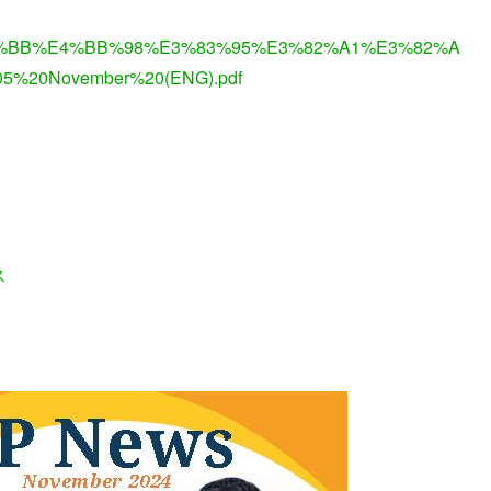
%E6%B7%BB%E4%BB%98%E3%83%95%E3%82%A1%E3%82%A
5%20November%20(ENG).pdf
ス