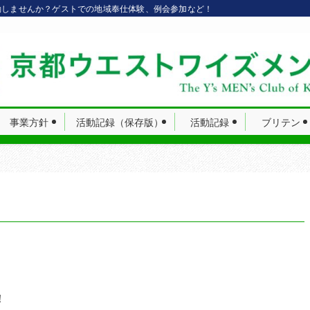
動しませんか？ゲストでの地域奉仕体験、例会参加など！
事業方針
活動記録（保存版）
活動記録
ブリテン
！