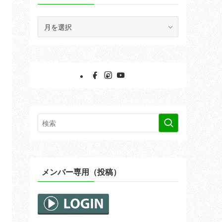
ア
ー
カ
イ
ブ
メンバー専用（投稿）