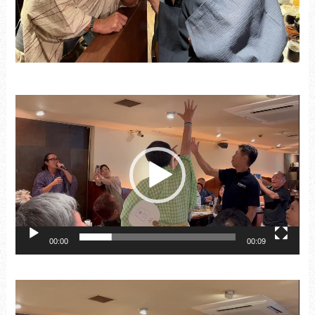
動
画
プ
レ
ー
ヤ
ー
00:00
00:09
動
画