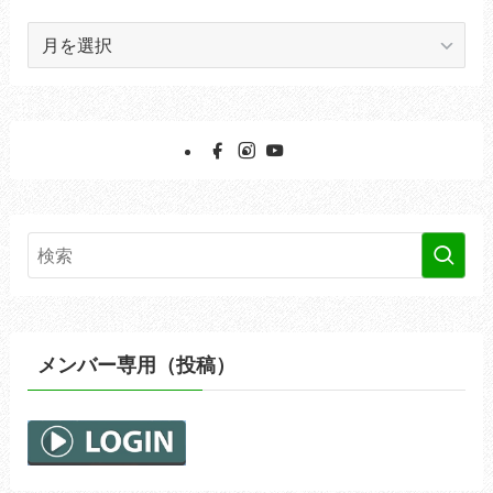
ア
ー
カ
イ
ブ
メンバー専用（投稿）