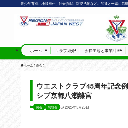
青少年育成、地域奉仕、社会貢献、環境活動など…私達と一緒に活
ホーム
クラブ紹介
会長主題と事業計画
ホーム
例会
ウエストクラブ45周年記念例
シブ京都八瀬離宮
例会
懇親会
2025年5月25日