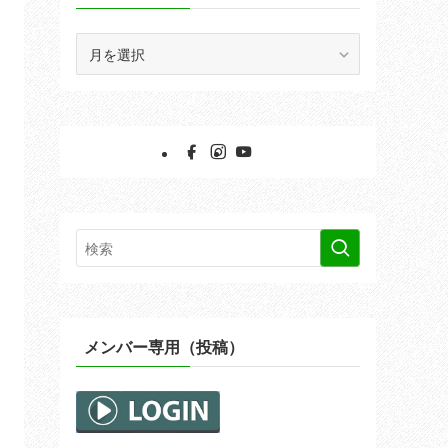
ア
ー
カ
イ
ブ
メンバー専用（投稿）