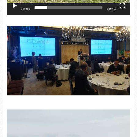
00:00
00:19
動
画
プ