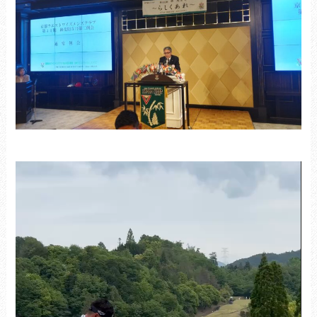
動
画
プ
レ
ー
ヤ
ー