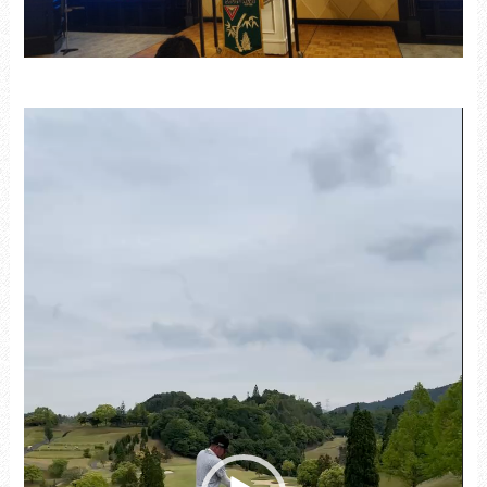
動
画
プ
レ
ー
ヤ
ー