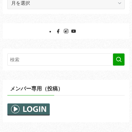
ア
ー
カ
イ
ブ
メンバー専用（投稿）