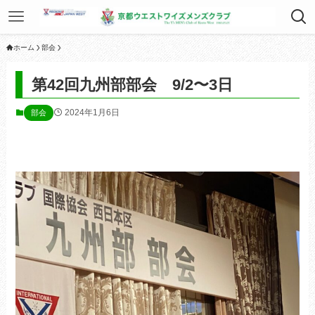
ホーム
部会
第42回九州部部会 9/2〜3日
2024年1月6日
部会