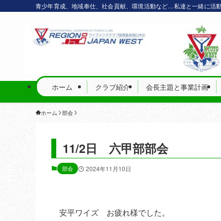
青少年育成、地域奉仕、社会貢献、環境活動など…私達と一緒に活
ホーム
クラブ紹介
会長主題と事業計画
ホーム
部会
11/2日 六甲部部会
部会
2024年11月10日
安平ワイズ お疲れ様でした。