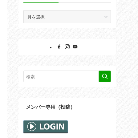
ア
ー
カ
イ
ブ
メンバー専用（投稿）