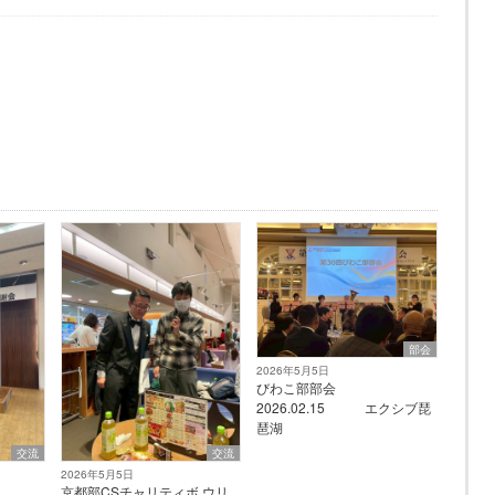
部会
2026年5月5日
びわこ部部会
2026.02.15 エクシブ琵
琶湖
交流
交流
2026年5月5日
会
京都部CSチャリティボ ウリ